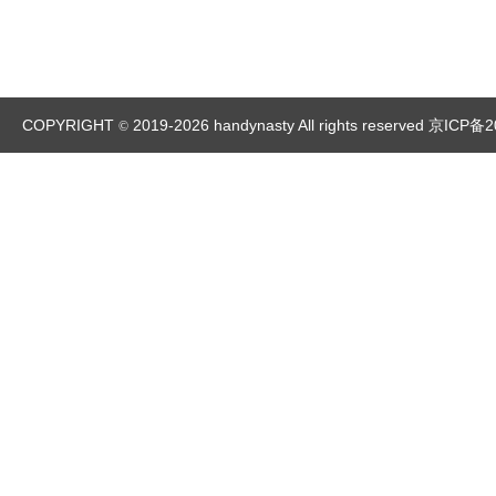
COPYRIGHT
2019-2026 handynasty All rights reserved
京ICP备2
©