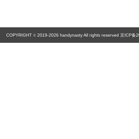
COPYRIGHT
2019-2026 handynasty All rights reserved
京ICP备2
©