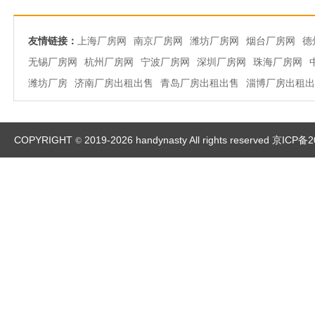
友情链接：
上海厂房网
南京厂房网
潍坊厂房网
烟台厂房网
德
无锡厂房网
杭州厂房网
宁波厂房网
深圳厂房网
珠海厂房网
潍坊厂房
济南厂房出租出售
青岛厂房出租出售
淄博厂房出租出
COPYRIGHT
2019-2026 handynasty All rights reserved
京ICP备2
©