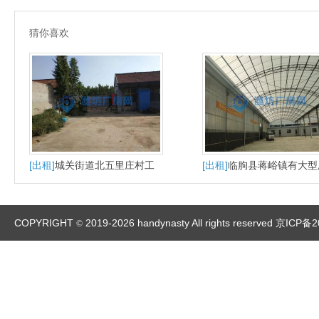
猜你喜欢
[出租]
城关街道北五里庄村工
[出租]
临朐县蒋峪镇有大型
业园
房出租
COPYRIGHT
2019-2026 handynasty All rights reserved
京ICP备2
©